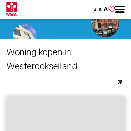
A
A
A
Woning kopen in
Westerdokseiland