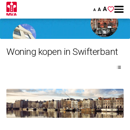
A
A
A
Woning kopen in Swifterbant