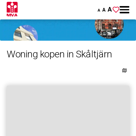
A
A
A
Woning kopen in Skåltjärn