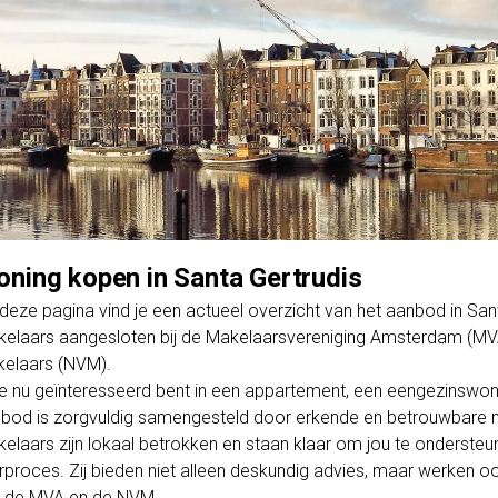
ning kopen in Santa Gertrudis
deze pagina vind je een actueel overzicht van het aanbod in Sa
elaars aangesloten bij de Makelaarsvereniging Amsterdam (MV
elaars (NVM).
je nu geïnteresseerd bent in een appartement, een eengezinswo
bod is zorgvuldig samengesteld door erkende en betrouwbare m
elaars zijn lokaal betrokken en staan klaar om jou te ondersteun
rproces. Zij bieden niet alleen deskundig advies, maar werken o
 de MVA en de NVM.