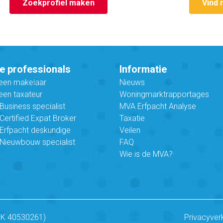
Zoekprofiel maken
Vind 
e professionals
Informatie
 een makelaar
Nieuws
een taxateur
Woningmarktrapportages
usiness specialist
MVA Erfpacht Analyse
ertified Expat Broker
Taxatie
Erfpacht deskundige
Veilen
Nieuwbouw specialist
FAQ
Wie is de MVA?
vK 40530261)
Privacyver