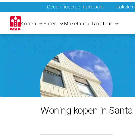
Gecertificeerde makelaars
Lokale m
Kopen
Huren
Makelaar / Taxateur
Woning kopen in Santa 