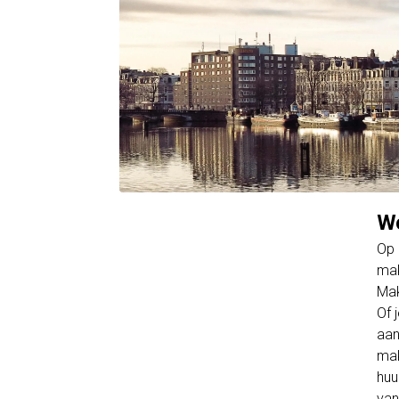
Wo
Op 
mak
Mak
Of 
aan
mak
huu
van