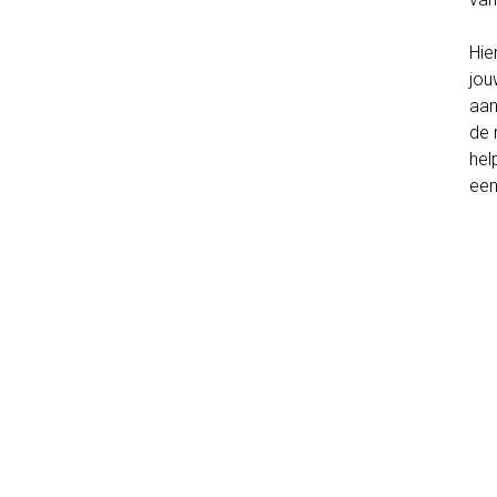
Hie
jou
aan
de 
hel
een