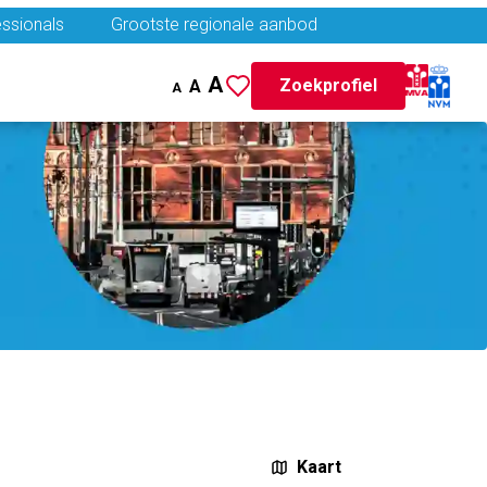
ssionals
Grootste regionale aanbod
A
Zoekprofiel
A
A
Kaart