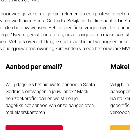
rdoor weet je zeker dat je kunt rekenen op een professioneel en t
w nieuwe thuis in Santa Gertrudis. Bekijk het huidige aanbod in 
sluiten bij jouw wensen. Heb je specifieke vragen over het aanbo
regio? Neem gerust contact op; onze aangesloten makelaars staa
pen. Met ons overzicht krijg je snel inzicht in het woning- en bedr
voudig jouw droomwoning kunt vinden via een betrouwbare MV
Aanbod per email?
Makel
Wil jij dagelijks het nieuwste aanbod in Santa
Wil jij hu
Gertrudis ontvangen in jouw inbox? Maak
aankopen 
een zoekprofiel aan en we sturen je
Santa Ger
dagelijks het aanbod van onze aangesloten
gecertif
makelaarskantoren.
verkoopm