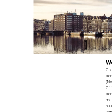
Wo
Op 
aan
(NV
Of 
aan
mak
huu
van