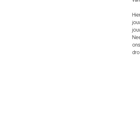
Hie
jou
jou
Nee
ons
dro