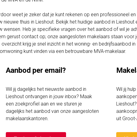
rdoor weet je zeker dat je kunt rekenen op een professioneel en t
w nieuwe thuis in Lieshout. Bekijk het huidige aanbod in Lieshout
w wensen. Heb je specifieke vragen over het aanbod of wil je ad
m gerust contact op; onze aangesloten makelaars staan voor je 
 overzicht krijg je snel inzicht in het woning- en bedrijfsaanbod i
omwoning kunt vinden via een betrouwbare MVA-makelaar.
Aanbod per email?
Makel
Wil jij dagelijks het nieuwste aanbod in
Wil jij hu
Lieshout ontvangen in jouw inbox? Maak
aankopen 
een zoekprofiel aan en we sturen je
Lieshout?
dagelijks het aanbod van onze aangesloten
aankoopm
makelaarskantoren.
uit Groo