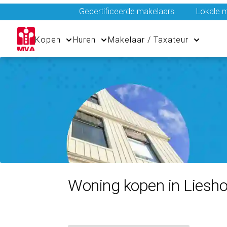
Gecertificeerde makelaars
Lokale m
Kopen
Huren
Makelaar / Taxateur
Woning kopen in Liesho