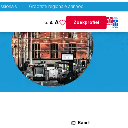
ssionals
Grootste regionale aanbod
A
Zoekprofiel
A
A
Kaart