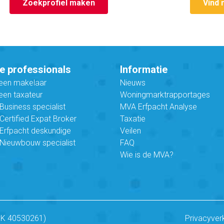
Zoekprofiel maken
Vind 
e professionals
Informatie
 een makelaar
Nieuws
een taxateur
Woningmarktrapportages
usiness specialist
MVA Erfpacht Analyse
ertified Expat Broker
Taxatie
Erfpacht deskundige
Veilen
Nieuwbouw specialist
FAQ
Wie is de MVA?
vK 40530261)
Privacyver