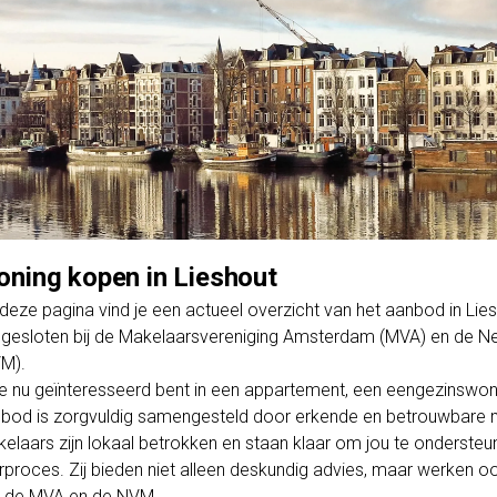
ning kopen in Lieshout
deze pagina vind je een actueel overzicht van het aanbod in L
gesloten bij de Makelaarsvereniging Amsterdam (MVA) en de Ne
M).
je nu geïnteresseerd bent in een appartement, een eengezinswo
bod is zorgvuldig samengesteld door erkende en betrouwbare m
elaars zijn lokaal betrokken en staan klaar om jou te ondersteun
rproces. Zij bieden niet alleen deskundig advies, maar werken o
 de MVA en de NVM.