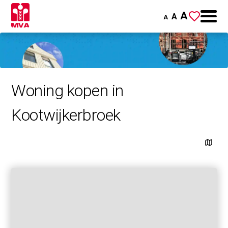
A
A
A
Woning kopen in
Kootwijkerbroek