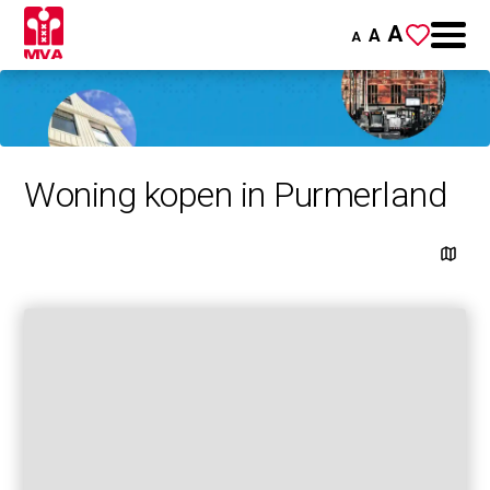
A
A
A
Woning kopen in Purmerland