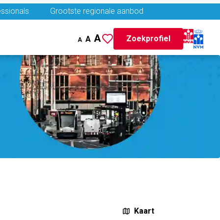
ssionals
Grootste regionale aanbod
A
Zoekprofiel
A
A
Kaart