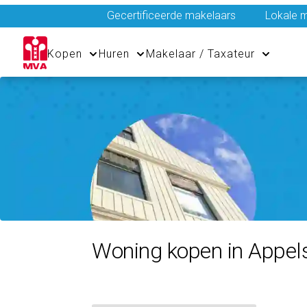
Gecertificeerde makelaars
Lokale m
Kopen
Huren
Makelaar / Taxateur
Woning kopen in Appel