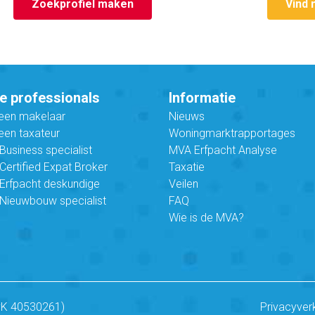
Zoekprofiel maken
Vind 
e professionals
Informatie
 een makelaar
Nieuws
een taxateur
Woningmarktrapportages
usiness specialist
MVA Erfpacht Analyse
ertified Expat Broker
Taxatie
Erfpacht deskundige
Veilen
Nieuwbouw specialist
FAQ
Wie is de MVA?
vK 40530261)
Privacyver