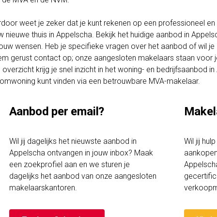
rdoor weet je zeker dat je kunt rekenen op een professioneel en t
w nieuwe thuis in Appelscha. Bekijk het huidige aanbod in Appel
 jouw wensen. Heb je specifieke vragen over het aanbod of wil je
m gerust contact op; onze aangesloten makelaars staan voor je 
 overzicht krijg je snel inzicht in het woning- en bedrijfsaanbod 
omwoning kunt vinden via een betrouwbare MVA-makelaar.
Aanbod per email?
Makel
Wil jij dagelijks het nieuwste aanbod in
Wil jij hu
Appelscha ontvangen in jouw inbox? Maak
aankopen 
een zoekprofiel aan en we sturen je
Appelscha
dagelijks het aanbod van onze aangesloten
gecertif
makelaarskantoren.
verkoopm