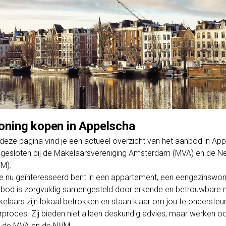
ning kopen in Appelscha
deze pagina vind je een actueel overzicht van het aanbod in A
gesloten bij de Makelaarsvereniging Amsterdam (MVA) en de Ne
M).
je nu geïnteresseerd bent in een appartement, een eengezinswo
bod is zorgvuldig samengesteld door erkende en betrouwbare m
elaars zijn lokaal betrokken en staan klaar om jou te ondersteun
rproces. Zij bieden niet alleen deskundig advies, maar werken o
 de MVA en de NVM.