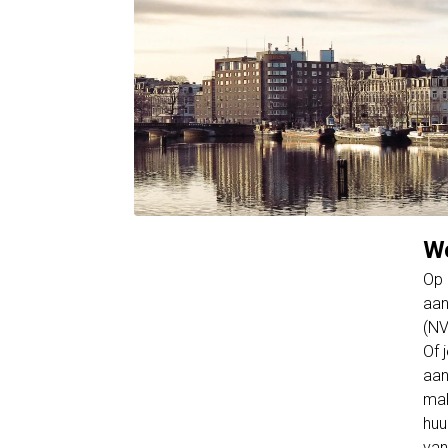
Wo
Op 
aan
(NV
Of 
aan
mak
huu
van