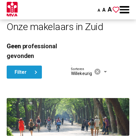
A
A
A
Onze makelaars in Zuid
Geen
professional
gevonden
Sorteren
cancel
arrow_drop_down
Filter
Willekeurig