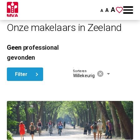
A
A
A
Onze makelaars in Zeeland
Geen
professional
gevonden
Sorteren
cancel
arrow_drop_down
Filter
Willekeurig