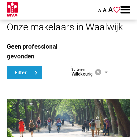
A
A
A
Onze makelaars in Waalwijk
Geen
professional
gevonden
Sorteren
cancel
arrow_drop_down
Filter
Willekeurig