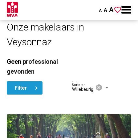
A
A
A
Onze makelaars in
Veysonnaz
Geen
professional
gevonden
Sorteren
cancel
arrow_drop_down
Filter
Willekeurig