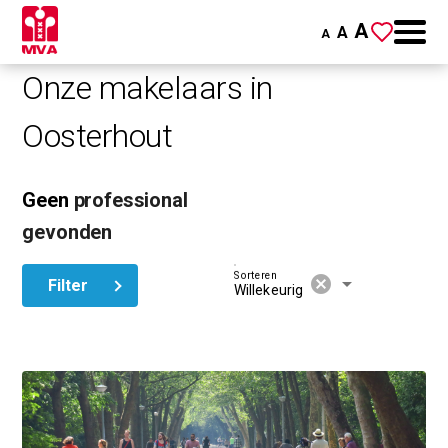
A
A
A
Onze makelaars in
Oosterhout
Geen
professional
gevonden
Sorteren
cancel
arrow_drop_down
Filter
Willekeurig