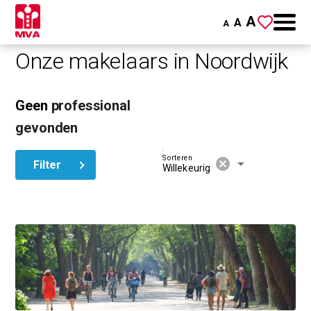
A
A
A
Onze makelaars in Noordwijk
Geen
professional
gevonden
Sorteren
cancel
arrow_drop_down
Filter
Willekeurig