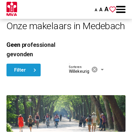
A
A
A
Onze makelaars in Medebach
Geen
professional
gevonden
Sorteren
cancel
arrow_drop_down
Filter
Willekeurig