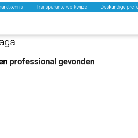
arktkennis
Transparante werkwijze
Deskundige profe
laga
en
professional gevonden