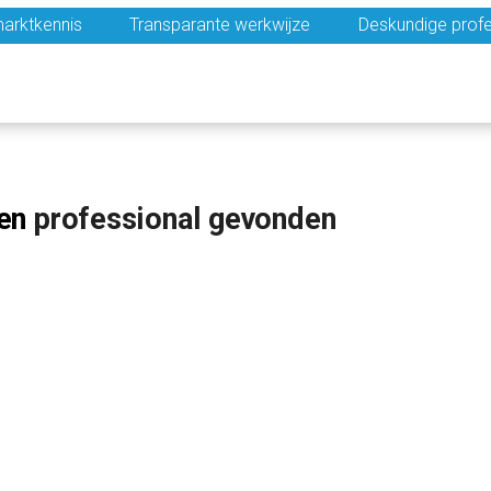
arktkennis
Transparante werkwijze
Deskundige profe
en
professional gevonden