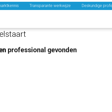
arktkennis
Transparante werkwijze
Deskundige profe
elstaart
en
professional gevonden