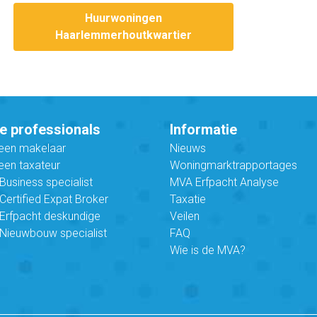
Huurwoningen
Haarlemmerhoutkwartier
e professionals
Informatie
 een makelaar
Nieuws
een taxateur
Woningmarktrapportages
usiness specialist
MVA Erfpacht Analyse
ertified Expat Broker
Taxatie
Erfpacht deskundige
Veilen
Nieuwbouw specialist
FAQ
Wie is de MVA?