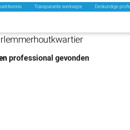
arktkennis
Transparante werkwijze
Deskundige profe
arlemmerhoutkwartier
en
professional gevonden