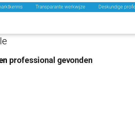
arktkennis
Transparante werkwijze
Deskundige profe
le
en
professional gevonden