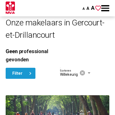
A
A
A
Onze makelaars in Gercourt-
et-Drillancourt
Geen
professional
gevonden
Sorteren
cancel
arrow_drop_down
Filter
Willekeurig