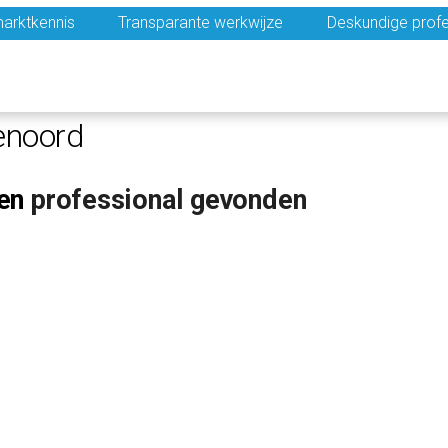
arktkennis
Transparante werkwijze
Deskundige profe
enoord
en
professional gevonden