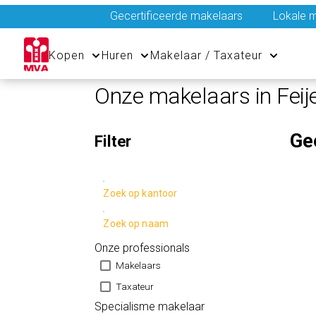
Gecertificeerde makelaars
Lokale m
Kopen
Huren
Makelaar / Taxateur
Onze makelaars in Feij
Ge
Filter
Zoek op kantoor
Zoek op naam
Onze professionals
Makelaars
Taxateur
Specialisme makelaar