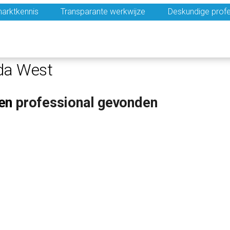
arktkennis
Transparante werkwijze
Deskundige profe
da West
en
professional gevonden