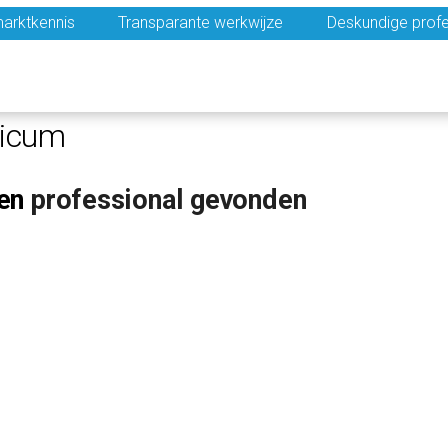
arktkennis
Transparante werkwijze
Deskundige profe
ricum
en
professional gevonden