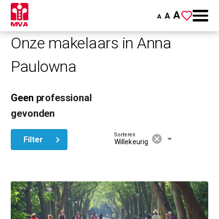
A
A
A
Onze makelaars in Anna
Paulowna
Geen
professional
gevonden
Sorteren
cancel
arrow_drop_down
Filter
Willekeurig