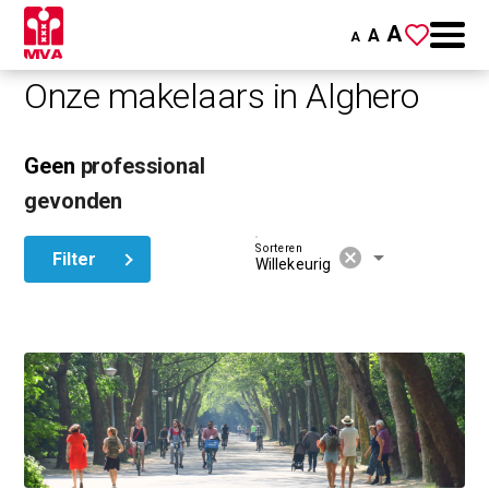
A
A
A
Onze makelaars in Alghero
Geen
professional
gevonden
Sorteren
cancel
arrow_drop_down
Filter
Willekeurig