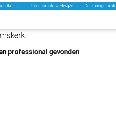
arktkennis
Transparante werkwijze
Deskundige profe
emskerk
en
professional gevonden