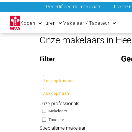
Gecertificeerde makelaars
Lokale m
Kopen
Huren
Makelaar / Taxateur
Onze makelaars in He
Ge
Filter
Zoek op kantoor
Zoek op naam
Onze professionals
Makelaars
Taxateur
Specialisme makelaar