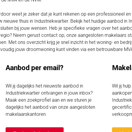
rdoor weet je zeker dat je kunt rekenen op een professioneel en t
w nieuwe thuis in Industriekwartier. Bekijk het huidige aanbod in
sluiten bij jouw wensen. Heb je specifieke vragen over het aanbo
regio? Neem gerust contact op; onze aangesloten makelaars staa
pen. Met ons overzicht krijg je snel inzicht in het woning- en bedri
voudig jouw droomwoning kunt vinden via een betrouwbare MV
Aanbod per email?
Makel
Wil jij dagelijks het nieuwste aanbod in
Wil jij hu
Industriekwartier ontvangen in jouw inbox?
aankopen 
Maak een zoekprofiel aan en we sturen je
Industriek
dagelijks het aanbod van onze aangesloten
gecertif
makelaarskantoren.
verkoopm