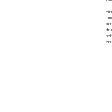
Hie
jou
aan
de 
hel
een