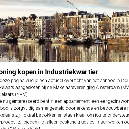
ning kopen in Industriekwartier
deze pagina vind je een actueel overzicht van het aanbod in Ind
elaars aangesloten bij de Makelaarsvereniging Amsterdam (MV
elaars (NVM).
je nu geïnteresseerd bent in een appartement, een eengezinswo
bod is zorgvuldig samengesteld door erkende en betrouwbare m
elaars zijn lokaal betrokken en staan klaar om jou te ondersteun
rproces. Zij bieden niet alleen deskundig advies, maar werken o
 de MVA en de NVM.