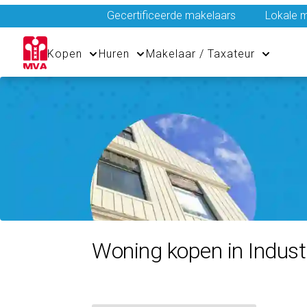
Gecertificeerde makelaars
Lokale m
Kopen
Huren
Makelaar / Taxateur
Woning kopen in Indust