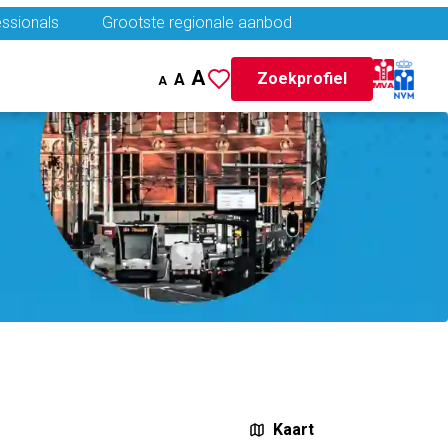
ssionals
Grootste regionale aanbod
A
Zoekprofiel
A
A
Kaart