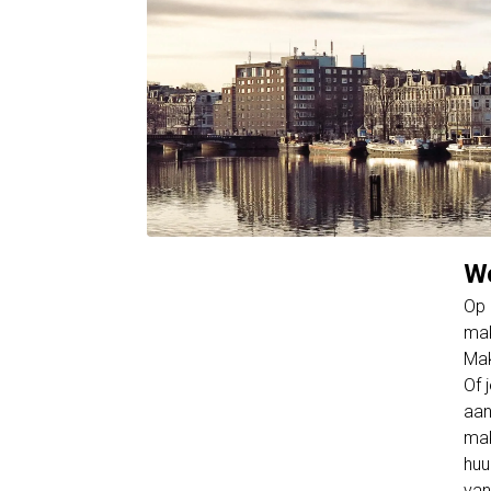
Wo
Op 
mak
Mak
Of 
aan
mak
huu
van