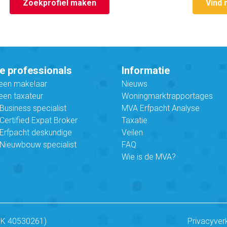
Zoekprofiel maken
Vind 
e professionals
Informatie
 een makelaar
Nieuws
een taxateur
Woningmarktrapportages
usiness specialist
MVA Erfpacht Analyse
ertified Expat Broker
Taxatie
Erfpacht deskundige
Veilen
Nieuwbouw specialist
FAQ
Wie is de MVA?
vK 40530261)
Privacyver