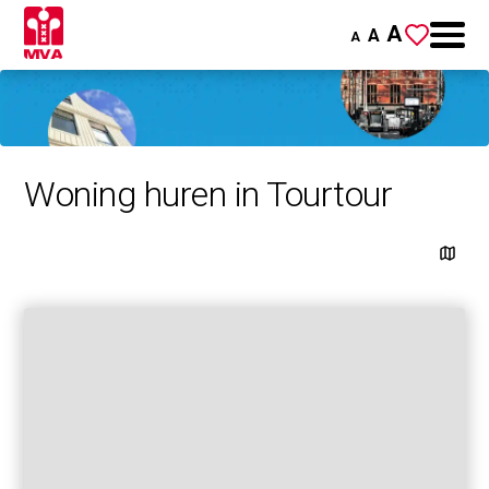
A
A
A
Woning huren in Tourtour