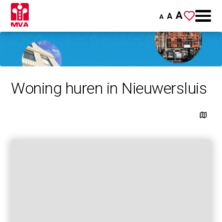
A
A
A
Woning huren in Nieuwersluis