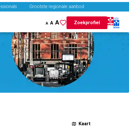
ssionals
Grootste regionale aanbod
A
Zoekprofiel
A
A
Kaart