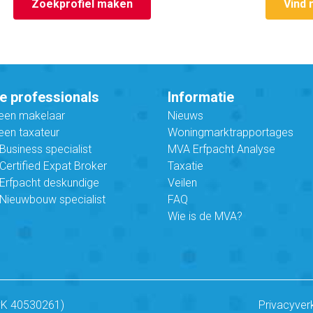
Zoekprofiel maken
Vind 
e professionals
Informatie
 een makelaar
Nieuws
een taxateur
Woningmarktrapportages
usiness specialist
MVA Erfpacht Analyse
ertified Expat Broker
Taxatie
Erfpacht deskundige
Veilen
Nieuwbouw specialist
FAQ
Wie is de MVA?
vK 40530261)
Privacyver