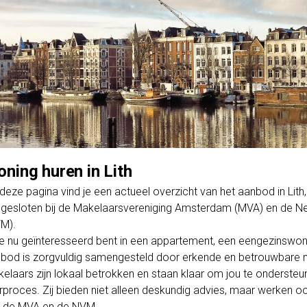
ning huren in Lith
deze pagina vind je een actueel overzicht van het aanbod in Li
gesloten bij de Makelaarsvereniging Amsterdam (MVA) en de Ne
M).
je nu geïnteresseerd bent in een appartement, een eengezinswo
bod is zorgvuldig samengesteld door erkende en betrouwbare m
elaars zijn lokaal betrokken en staan klaar om jou te ondersteun
rproces. Zij bieden niet alleen deskundig advies, maar werken o
 de MVA en de NVM.