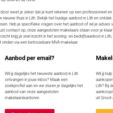
rdoor weet je zeker dat je kunt rekenen op een professioneel en t
w nieuwe thuis in Lith. Bekijk het huidige aanbod in Lith en ontde
sen. Heb je specifieke vragen over het aanbod of wil je advies
ust contact op; onze aangesloten makelaars staan voor je klaar 
rzicht krijg je snel inzicht in het woning- en bedrijfsaanbod in L
t vinden via een betrouwbare MVA-makelaar.
Aanbod per email?
Makel
Wil jij dagelijks het nieuwste aanbod in Lith
Wil jij hu
ontvangen in jouw inbox? Maak een
aankopen 
zoekprofiel aan en we sturen je dagelijks het
Lith? Bij 
aanbod van onze aangesloten
aankoopm
makelaarskantoren.
uit Groo