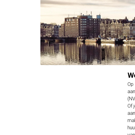
Wo
Op 
aan
(NV
Of 
aan
mak
huu
van