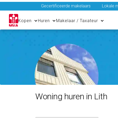
Gecertificeerde makelaars
Lokale m
Kopen
Huren
Makelaar / Taxateur
Woning huren in Lith