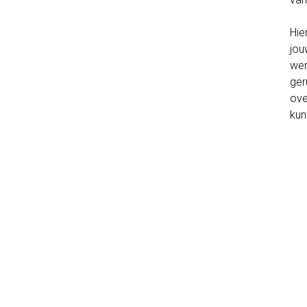
Hie
jou
wen
ger
ove
kun