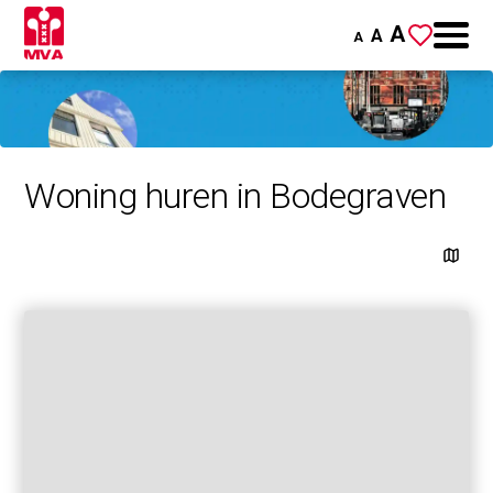
A
A
A
Woning huren in Bodegraven