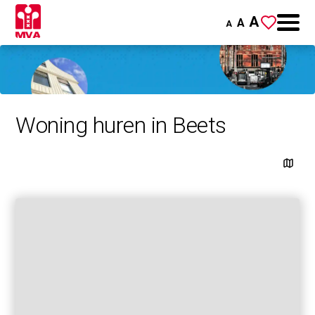
A
A
A
Woning huren in Beets