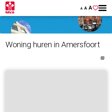
A
A
A
Woning huren in Amersfoort