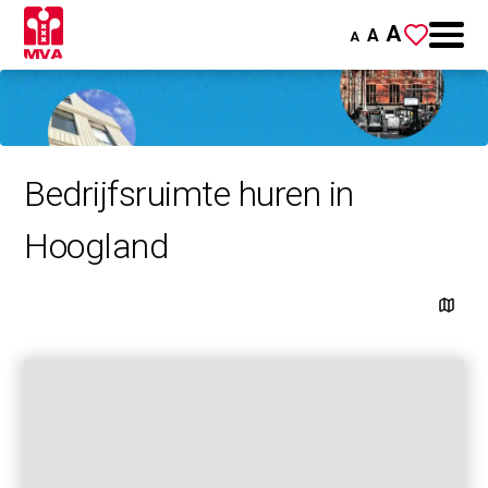
A
A
A
Bedrijfsruimte huren in
Hoogland