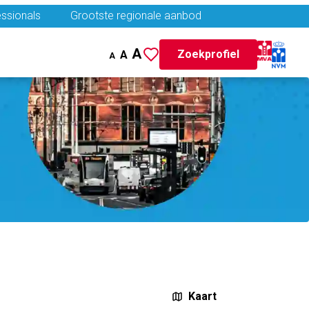
ssionals
Grootste regionale aanbod
A
Zoekprofiel
A
A
Kaart