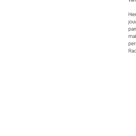
Hie
jou
pan
mak
per
Rad