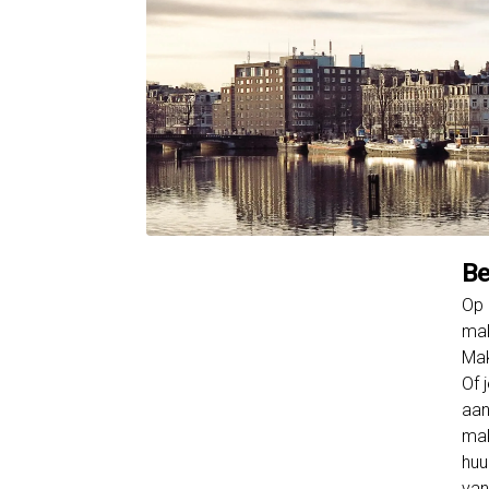
Be
Op 
mak
Mak
Of 
aan
mak
huu
van