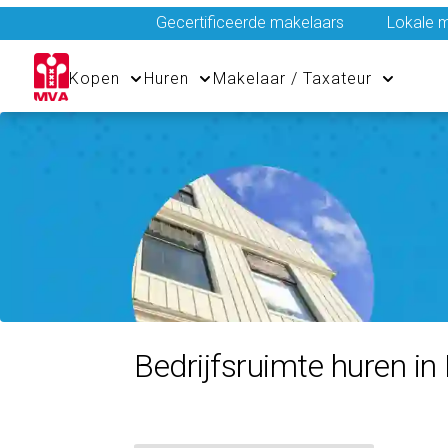
Gecertificeerde makelaars
Lokale m
Kopen
Huren
Makelaar / Taxateur
Bedrijfsruimte huren i