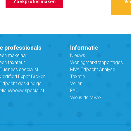
Zoekprofiel maken
Vi
e professionals
Informatie
 een makelaar
Nieuws
een taxateur
Woningmarktrapportages
usiness specialist
MVA Erfpacht Analyse
ertified Expat Broker
Taxatie
Erfpacht deskundige
Veilen
Nieuwbouw specialist
FAQ
Wie is de MVA?