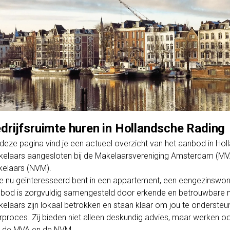
drijfsruimte huren in Hollandsche Rading
deze pagina vind je een actueel overzicht van het aanbod in H
elaars aangesloten bij de Makelaarsvereniging Amsterdam (MV
elaars (NVM).
je nu geïnteresseerd bent in een appartement, een eengezinswo
bod is zorgvuldig samengesteld door erkende en betrouwbare m
elaars zijn lokaal betrokken en staan klaar om jou te ondersteun
rproces. Zij bieden niet alleen deskundig advies, maar werken o
 de MVA en de NVM.