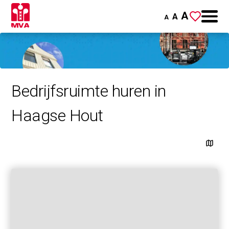
A
A
A
Bedrijfsruimte huren in
Haagse Hout