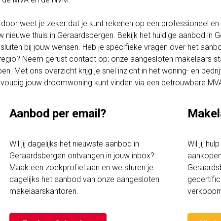
rdoor weet je zeker dat je kunt rekenen op een professioneel en t
w nieuwe thuis in Geraardsbergen. Bekijk het huidige aanbod in
sluiten bij jouw wensen. Heb je specifieke vragen over het aanbo
regio? Neem gerust contact op; onze aangesloten makelaars staa
pen. Met ons overzicht krijg je snel inzicht in het woning- en bed
voudig jouw droomwoning kunt vinden via een betrouwbare MV
Aanbod per email?
Makel
Wil jij dagelijks het nieuwste aanbod in
Wil jij hu
Geraardsbergen ontvangen in jouw inbox?
aankopen 
Maak een zoekprofiel aan en we sturen je
Geraardsb
dagelijks het aanbod van onze aangesloten
gecertif
makelaarskantoren.
verkoopm