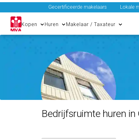
Gecertificeerde makelaars
Lokale m
Kopen
Huren
Makelaar / Taxateur
Bedrijfsruimte huren i