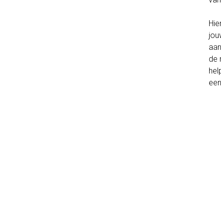
Hie
jou
aan
de 
hel
een