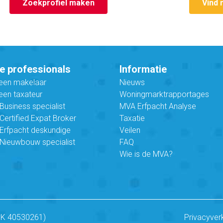
Zoekprofiel maken
Vind 
e professionals
Informatie
 een makelaar
Nieuws
een taxateur
Woningmarktrapportages
usiness specialist
MVA Erfpacht Analyse
ertified Expat Broker
Taxatie
Erfpacht deskundige
Veilen
Nieuwbouw specialist
FAQ
Wie is de MVA?
vK 40530261)
Privacyver