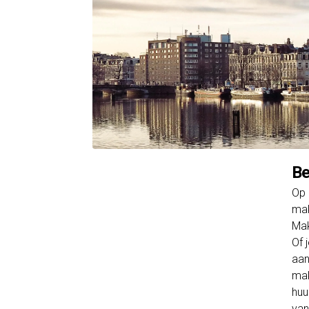
Be
Op 
mak
Mak
Of 
aan
mak
huu
van