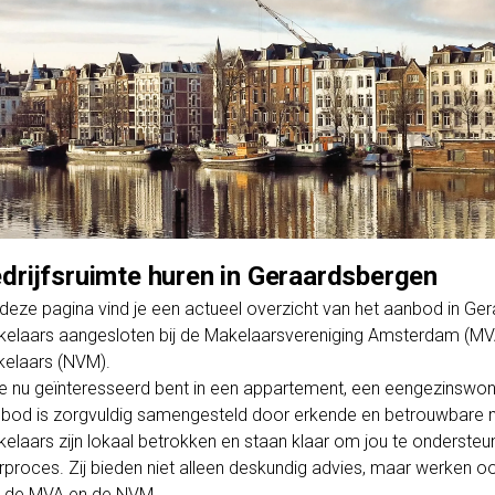
drijfsruimte huren in Geraardsbergen
deze pagina vind je een actueel overzicht van het aanbod in G
elaars aangesloten bij de Makelaarsvereniging Amsterdam (MV
elaars (NVM).
je nu geïnteresseerd bent in een appartement, een eengezinswo
bod is zorgvuldig samengesteld door erkende en betrouwbare m
elaars zijn lokaal betrokken en staan klaar om jou te ondersteun
rproces. Zij bieden niet alleen deskundig advies, maar werken o
 de MVA en de NVM.