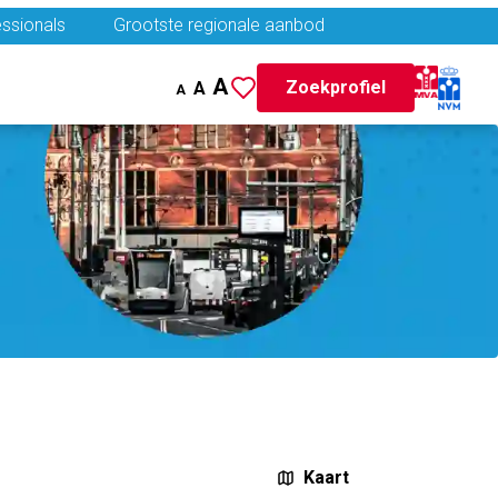
ssionals
Grootste regionale aanbod
A
Zoekprofiel
A
A
Kaart