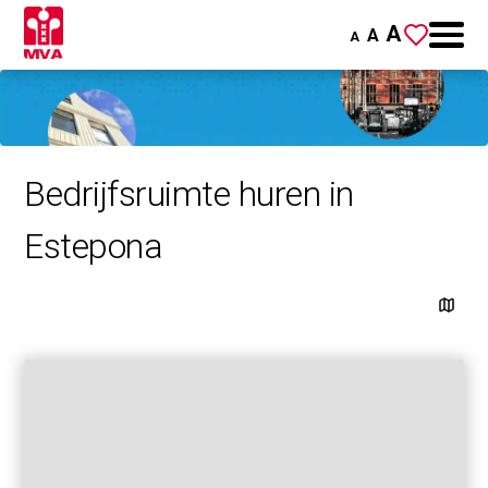
A
A
A
Bedrijfsruimte huren in
Estepona