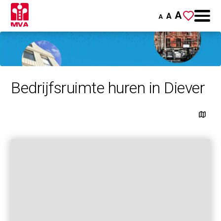
A
A
A
Bedrijfsruimte huren in Diever