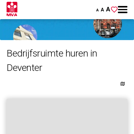
A
A
A
Bedrijfsruimte huren in
Deventer