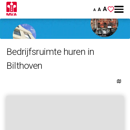
A
A
A
Bedrijfsruimte huren in
Bilthoven