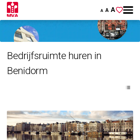
A
A
A
Bedrijfsruimte huren in
Benidorm