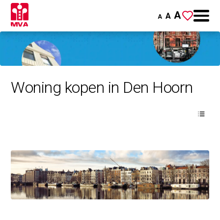
A
A
A
Woning kopen in Den Hoorn