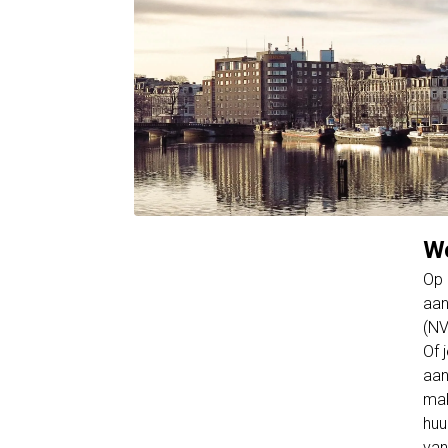
Wo
Op 
aan
(NV
Of 
aan
mak
huu
van