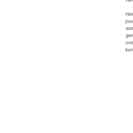
Hie
jou
wen
ger
ove
kun