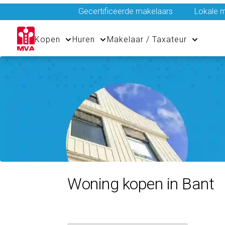
Gecertificeerde makelaars
Lokale m
Kopen
Huren
Makelaar / Taxateur
Woning kopen in Bant