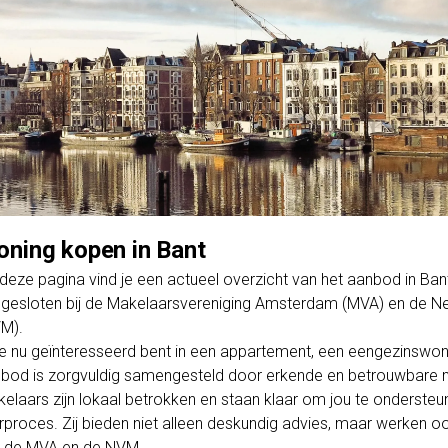
ning kopen in Bant
deze pagina vind je een actueel overzicht van het aanbod in B
gesloten bij de Makelaarsvereniging Amsterdam (MVA) en de Ne
M).
je nu geïnteresseerd bent in een appartement, een eengezinswo
bod is zorgvuldig samengesteld door erkende en betrouwbare m
elaars zijn lokaal betrokken en staan klaar om jou te ondersteun
rproces. Zij bieden niet alleen deskundig advies, maar werken o
 de MVA en de NVM.