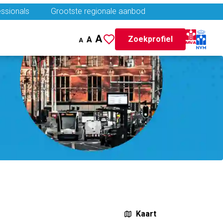
ssionals
Grootste regionale aanbod
A
Zoekprofiel
A
A
Kaart