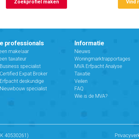
Zoekprofiel maken
Vind 
e professionals
Informatie
 een makelaar
Nieuws
een taxateur
Woningmarktrapportages
usiness specialist
MVA Erfpacht Analyse
ertified Expat Broker
Taxatie
Erfpacht deskundige
Veilen
Nieuwbouw specialist
FAQ
Wie is de MVA?
vK 40530261)
Privacyver