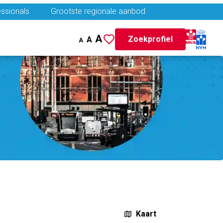
ssionals
Grootste regionale aanbod
A
Zoekprofiel
A
A
Kaart