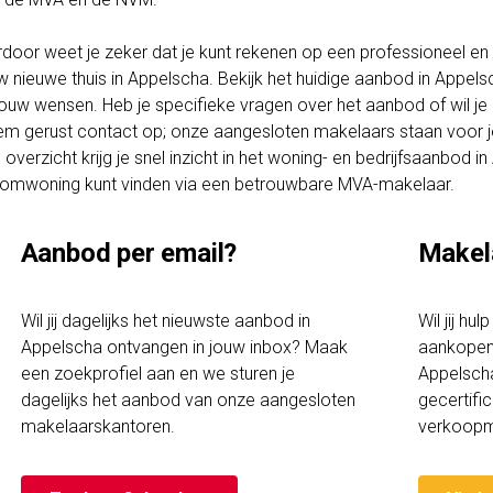
rdoor weet je zeker dat je kunt rekenen op een professioneel en t
w nieuwe thuis in Appelscha. Bekijk het huidige aanbod in Appel
 jouw wensen. Heb je specifieke vragen over het aanbod of wil je
m gerust contact op; onze aangesloten makelaars staan voor je 
 overzicht krijg je snel inzicht in het woning- en bedrijfsaanbod 
omwoning kunt vinden via een betrouwbare MVA-makelaar.
Aanbod per email?
Makel
Wil jij dagelijks het nieuwste aanbod in
Wil jij hu
Appelscha ontvangen in jouw inbox? Maak
aankopen 
een zoekprofiel aan en we sturen je
Appelscha
dagelijks het aanbod van onze aangesloten
gecertif
makelaarskantoren.
verkoopm