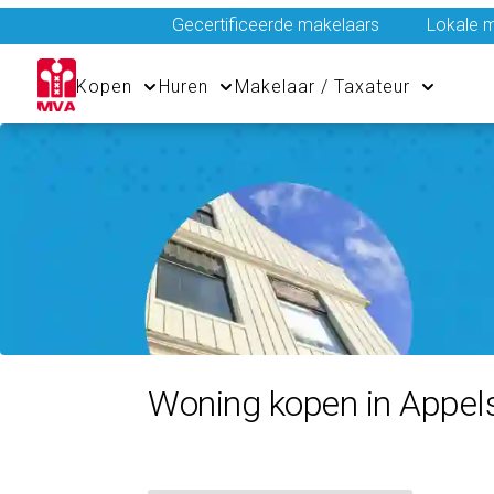
Gecertificeerde makelaars
Lokale m
Kopen
Huren
Makelaar / Taxateur
Woning kopen in Appel