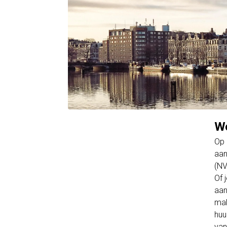
Wo
Op 
aan
(NV
Of 
aan
mak
huu
van