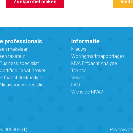
Zoekprofiel maken
Vind 
e professionals
Informatie
 een makelaar
Nieuws
een taxateur
Woningmarktrapportages
usiness specialist
MVA Erfpacht Analyse
ertified Expat Broker
Taxatie
Erfpacht deskundige
Veilen
Nieuwbouw specialist
FAQ
Wie is de MVA?
vK 40530261)
Privacyver