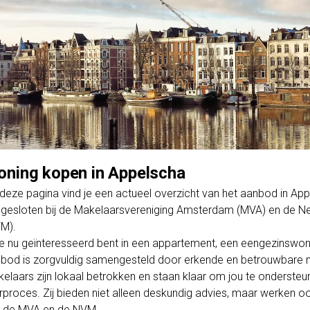
ning kopen in Appelscha
deze pagina vind je een actueel overzicht van het aanbod in A
gesloten bij de Makelaarsvereniging Amsterdam (MVA) en de Ne
M).
je nu geïnteresseerd bent in een appartement, een eengezinswo
bod is zorgvuldig samengesteld door erkende en betrouwbare m
elaars zijn lokaal betrokken en staan klaar om jou te ondersteun
rproces. Zij bieden niet alleen deskundig advies, maar werken o
 de MVA en de NVM.