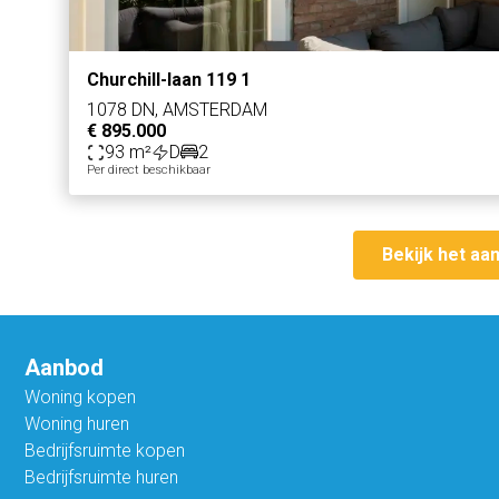
Churchill-laan 119 1
1078 DN, AMSTERDAM
€ 895.000
93 m²
D
2
Per direct beschikbaar
Bekijk het aa
Aanbod
Woning kopen
Woning huren
Bedrijfsruimte kopen
Bedrijfsruimte huren