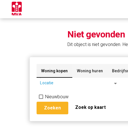
Niet gevonden
Dit object is niet gevonden. He
Woning kopen
Woning huren
Bedrijfs
arrow_drop_down
Locatie
Nieuwbouw
Zoek op kaart
Zoeken