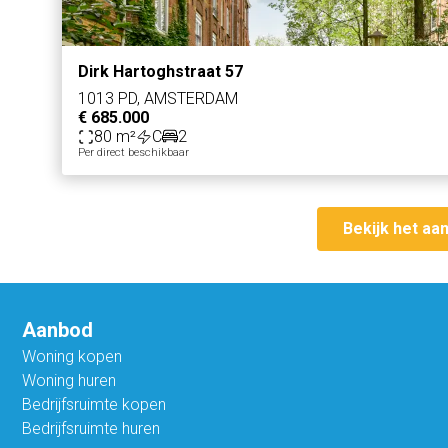
Dirk Hartoghstraat 57
1013 PD, AMSTERDAM
€ 685.000
80 m²
C
2
Per direct beschikbaar
Bekijk het aa
Aanbod
Woning kopen
Woning huren
Bedrijfsruimte kopen
Bedrijfsruimte huren