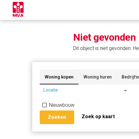
Niet gevonden
Dit object is niet gevonden. He
Woning kopen
Woning huren
Bedrijfs
arrow_drop_down
Locatie
Nieuwbouw
Zoek op kaart
Zoeken