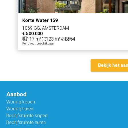
Korte Water 159
1069 GG, AMSTERDAM
€ 500.000
117 m²
123 m²
B
4
Per direct beschikbaar
Bekijk het aa
Aanbod
Woning kopen
Woning huren
Bedrijfsruimte kopen
Bedrijfsruimte huren