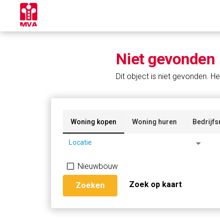
Niet gevonden
Dit object is niet gevonden. He
Woning kopen
Woning huren
Bedrijfs
arrow_drop_down
Locatie
Nieuwbouw
Zoek op kaart
Zoeken