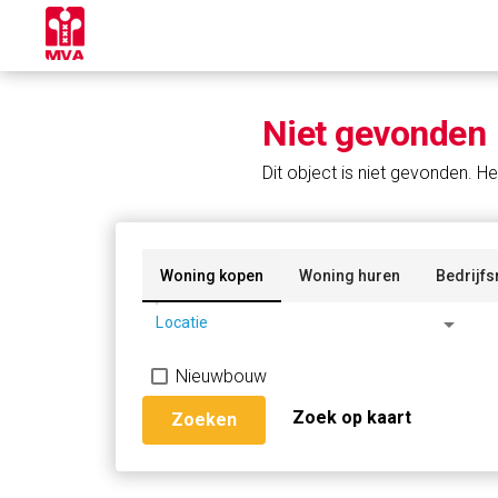
Niet gevonden
Dit object is niet gevonden. He
Woning kopen
Woning huren
Bedrijfs
arrow_drop_down
Locatie
Nieuwbouw
Zoek op kaart
Zoeken