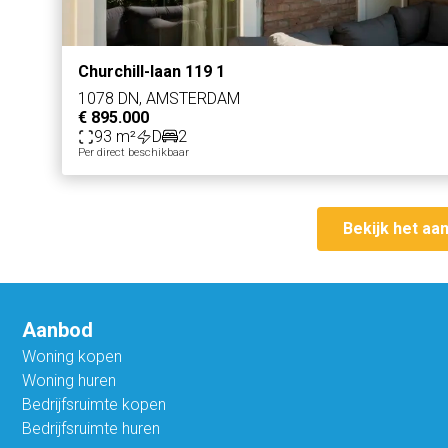
Churchill-laan 119 1
1078 DN, AMSTERDAM
€ 895.000
93 m²
D
2
Per direct beschikbaar
Bekijk het aa
Aanbod
Woning kopen
Woning huren
Bedrijfsruimte kopen
Bedrijfsruimte huren